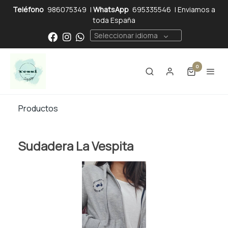
Teléfono
986075349
|
WhatsApp
695335546
| Enviamos a
toda España
Seleccionar idioma
0
Productos
Sudadera La Vespita