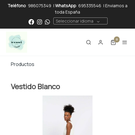
Teléfono
986075349
|
WhatsApp
695335546
| Enviamos a
toda España
Seleccionar idioma
0
Productos
Vestido Blanco